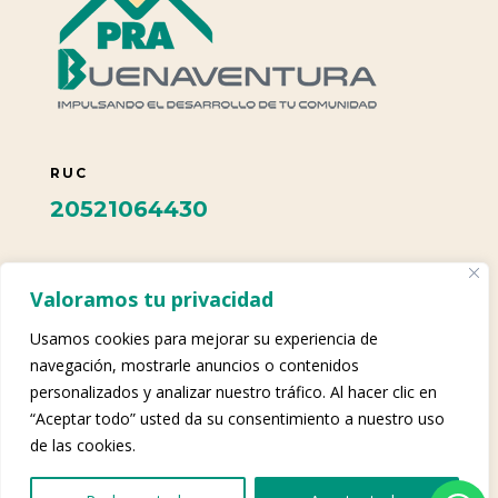
RUC
20521064430
TELÉFONO
Valoramos tu privacidad
+ 51 987 515 357
Usamos cookies para mejorar su experiencia de
navegación, mostrarle anuncios o contenidos
personalizados y analizar nuestro tráfico. Al hacer clic en
CORREO ELECTRÓNICO
“Aceptar todo” usted da su consentimiento a nuestro uso
felix.campos@prabuenaventura.c
de las cookies.
om